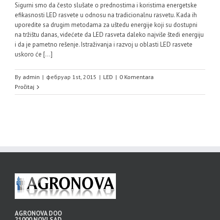
Sigurni smo da često slušate o prednostima i koristima energetske
efikasnosti LED rasvete u odnosu na tradicionalnu rasvetu. Kada ih
uporedite sa drugim metodama za uštedu energije koji su dostupni
na tržištu danas, videćete da LED rasveta daleko najviše štedi energiju
i da je pametno rešenje. Istraživanja i razvoj u oblasti LED rasvete
uskoro će […]
By
admin
|
фебруар 1st, 2015
|
LED
|
0 Komentara
Pročitaj
AGRONOVA DOO
21000 NOVI SAD