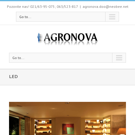
Pozovite nas! 021/63-95-075; 063/523-817
|
agronova.doo@neobee.net
Go to...
Go to...
LED