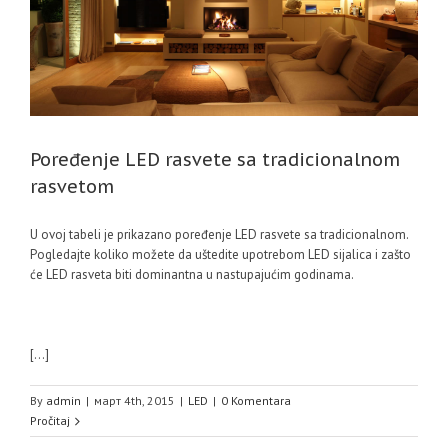
Poređenje LED rasvete sa tradicionalnom
rasvetom
U ovoj tabeli je prikazano poređenje LED rasvete sa tradicionalnom.
Pogledajte koliko možete da uštedite upotrebom LED sijalica i zašto
će LED rasveta biti dominantna u nastupajućim godinama.
[…]
By
admin
|
март 4th, 2015
|
LED
|
0 Komentara
Pročitaj