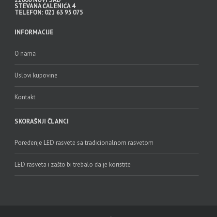
STEVANA ČALENIĆA 4
TELEFON: 021 63 95 075
INFORMACIJE
O nama
Uslovi kupovine
Kontakt
SKORAŠNJI ČLANCI
Poređenje LED rasvete sa tradicionalnom rasvetom
LED rasveta i zašto bi trebalo da je koristite