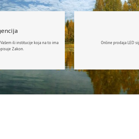
encija
ašem ili institucije koja na to ima
Online prodaja LED sija
opisuje Zakon.