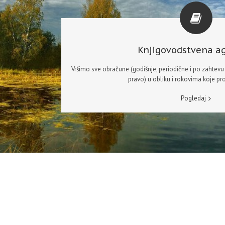
Knjigovodstvena ag
Vršimo sve obračune (godišnje, periodične i po zahtevu V
pravo) u obliku i rokovima koje pr
Pogledaj